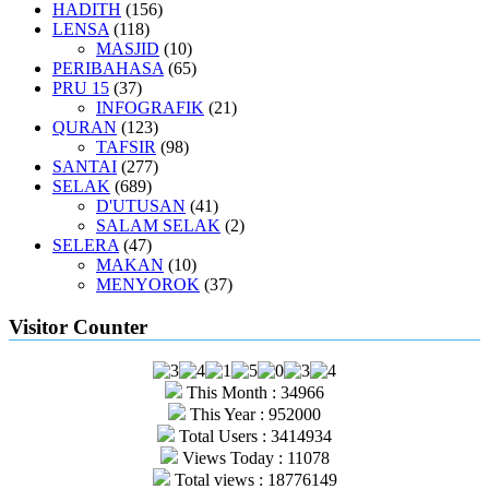
HADITH
(156)
LENSA
(118)
MASJID
(10)
PERIBAHASA
(65)
PRU 15
(37)
INFOGRAFIK
(21)
QURAN
(123)
TAFSIR
(98)
SANTAI
(277)
SELAK
(689)
D'UTUSAN
(41)
SALAM SELAK
(2)
SELERA
(47)
MAKAN
(10)
MENYOROK
(37)
Visitor Counter
This Month : 34966
This Year : 952000
Total Users : 3414934
Views Today : 11078
Total views : 18776149