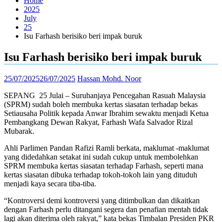
Home
2025
July
25
Isu Farhash berisiko beri impak buruk
Isu Farhash berisiko beri impak buruk
25/07/2025
26/07/2025
Hassan Mohd. Noor
SEPANG 25 Julai – Suruhanjaya Pencegahan Rasuah Malaysia
(SPRM) sudah boleh membuka kertas siasatan terhadap bekas
Setiausaha Politik kepada Anwar Ibrahim sewaktu menjadi Ketua
Pembangkang Dewan Rakyat, Farhash Wafa Salvador Rizal
Mubarak.
Ahli Parlimen Pandan Rafizi Ramli berkata, maklumat -maklumat
yang didedahkan setakat ini sudah cukup untuk membolehkan
SPRM membuka kertas siasatan terhadap Farhash, seperti mana
kertas siasatan dibuka terhadap tokoh-tokoh lain yang dituduh
menjadi kaya secara tiba-tiba.
“Kontroversi demi kontroversi yang ditimbulkan dan dikaitkan
dengan Farhash perlu ditangani segera dan penafian mentah tidak
lagi akan diterima oleh rakyat,” kata bekas Timbalan Presiden PKR