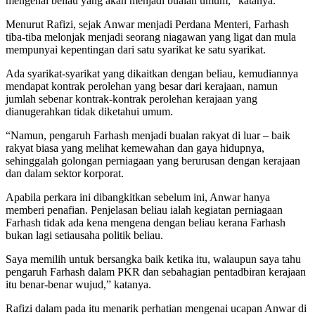
mengenai beliau yang akan menjadi bualan umum,” katanya.
Menurut Rafizi, sejak Anwar menjadi Perdana Menteri, Farhash
tiba-tiba melonjak menjadi seorang niagawan yang ligat dan mula
mempunyai kepentingan dari satu syarikat ke satu syarikat.
Ada syarikat-syarikat yang dikaitkan dengan beliau, kemudiannya
mendapat kontrak perolehan yang besar dari kerajaan, namun
jumlah sebenar kontrak-kontrak perolehan kerajaan yang
dianugerahkan tidak diketahui umum.
“Namun, pengaruh Farhash menjadi bualan rakyat di luar – baik
rakyat biasa yang melihat kemewahan dan gaya hidupnya,
sehinggalah golongan perniagaan yang berurusan dengan kerajaan
dan dalam sektor korporat.
Apabila perkara ini dibangkitkan sebelum ini, Anwar hanya
memberi penafian. Penjelasan beliau ialah kegiatan perniagaan
Farhash tidak ada kena mengena dengan beliau kerana Farhash
bukan lagi setiausaha politik beliau.
Saya memilih untuk bersangka baik ketika itu, walaupun saya tahu
pengaruh Farhash dalam PKR dan sebahagian pentadbiran kerajaan
itu benar-benar wujud,” katanya.
Rafizi dalam pada itu menarik perhatian mengenai ucapan Anwar di