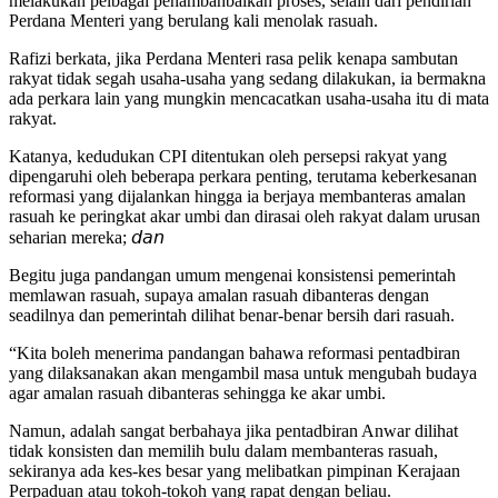
melakukan pelbagai penambahbaikan proses, selain dari pendirian
Perdana Menteri yang berulang kali menolak rasuah.
Rafizi berkata, jika Perdana Menteri rasa pelik kenapa sambutan
rakyat tidak segah usaha-usaha yang sedang dilakukan, ia bermakna
ada perkara lain yang mungkin mencacatkan usaha-usaha itu di mata
rakyat.
Katanya, kedudukan CPI ditentukan oleh persepsi rakyat yang
dipengaruhi oleh beberapa perkara penting, terutama keberkesanan
reformasi yang dijalankan hingga ia berjaya membanteras amalan
rasuah ke peringkat akar umbi dan dirasai oleh rakyat dalam urusan
seharian mereka;
𝘥𝘢𝘯
Begitu juga pandangan umum mengenai konsistensi pemerintah
memlawan rasuah, supaya amalan rasuah dibanteras dengan
seadilnya dan pemerintah dilihat benar-benar bersih dari rasuah.
“Kita boleh menerima pandangan bahawa reformasi pentadbiran
yang dilaksanakan akan mengambil masa untuk mengubah budaya
agar amalan rasuah dibanteras sehingga ke akar umbi.
Namun, adalah sangat berbahaya jika pentadbiran Anwar dilihat
tidak konsisten dan memilih bulu dalam membanteras rasuah,
sekiranya ada kes-kes besar yang melibatkan pimpinan Kerajaan
Perpaduan atau tokoh-tokoh yang rapat dengan beliau.