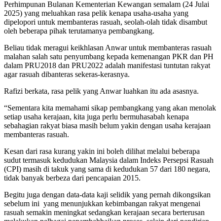
Perhimpunan Bulanan Kementerian Kewangan semalam (24 Julai
2025) yang meluahkan rasa pelik kenapa usaha-usaha yang
dipelopori untuk membanteras rasuah, seolah-olah tidak disambut
oleh beberapa pihak terutamanya pembangkang.
Beliau tidak meragui keikhlasan Anwar untuk membanteras rasuah
malahan salah satu penyumbang kepada kemenangan PKR dan PH
dalam PRU2018 dan PRU2022 adalah manifestasi tuntutan rakyat
agar rasuah dibanteras sekeras-kerasnya.
Rafizi berkata, rasa pelik yang Anwar luahkan itu ada asasnya.
“Sementara kita memahami sikap pembangkang yang akan menolak
setiap usaha kerajaan, kita juga perlu bermuhasabah kenapa
sebahagian rakyat biasa masih belum yakin dengan usaha kerajaan
membanteras rasuah.
Kesan dari rasa kurang yakin ini boleh dilihat melalui beberapa
sudut termasuk kedudukan Malaysia dalam Indeks Persepsi Rasuah
(CPI) masih di takuk yang sama di kedudukan 57 dari 180 negara,
tidak banyak berbeza dari pencapaian 2015.
Begitu juga dengan data-data kaji selidik yang pernah dikongsikan
sebelum ini
yang menunjukkan kebimbangan rakyat mengenai
rasuah semakin meningkat sedangkan kerajaan secara berterusan