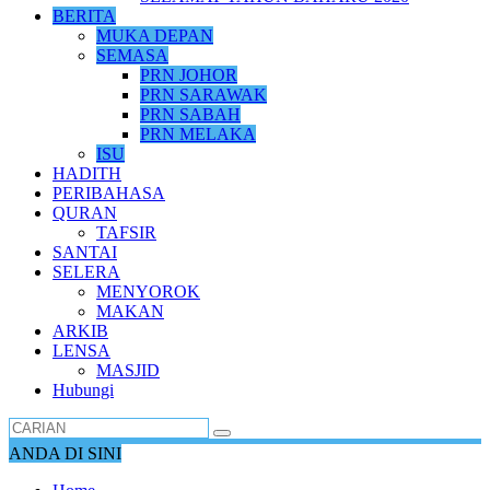
BERITA
MUKA DEPAN
SEMASA
PRN JOHOR
PRN SARAWAK
PRN SABAH
PRN MELAKA
ISU
HADITH
PERIBAHASA
QURAN
TAFSIR
SANTAI
SELERA
MENYOROK
MAKAN
ARKIB
LENSA
MASJID
Hubungi
ANDA DI SINI