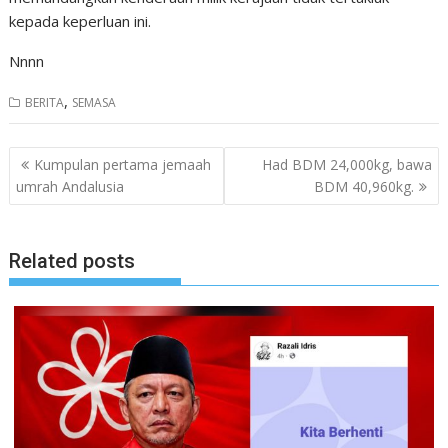
kepada keperluan ini.
Nnnn
,
BERITA
SEMASA
Post
Kumpulan pertama jemaah
Had BDM 24,000kg, bawa
navigation
umrah Andalusia
BDM 40,960kg.
Related posts