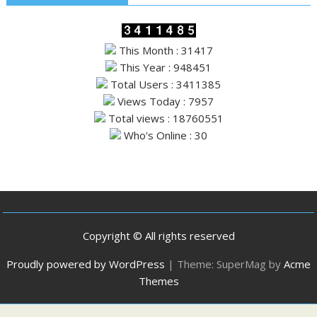
This Month : 31417
This Year : 948451
Total Users : 3411385
Views Today : 7957
Total views : 18760551
Who's Online : 30
Copyright © All rights reserved
Proudly powered by WordPress
|
Theme: SuperMag by
Acme
Themes