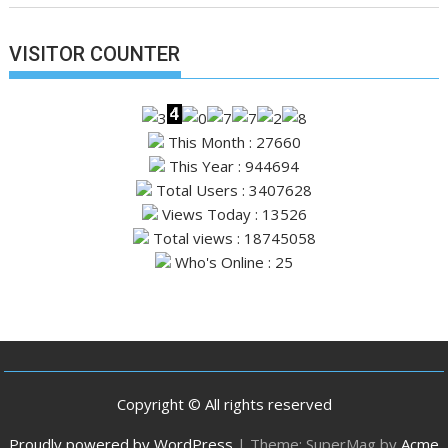
VISITOR COUNTER
This Month : 27660
This Year : 944694
Total Users : 3407628
Views Today : 13526
Total views : 18745058
Who's Online : 25
Copyright © All rights reserved
Proudly powered by WordPress
|
Theme: SuperMag by
Acme