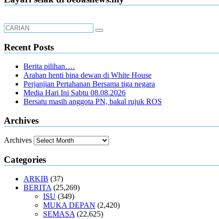
Recent Posts
Berita pilihan….
Arahan henti bina dewan di White House
Perjanjian Pertahanan Bersama tiga negara
Media Hari Ini Sabtu 08.08.2026
Bersatu masih anggota PN, bakal rujuk ROS
Archives
Archives
Categories
ARKIB
(37)
BERITA
(25,269)
ISU
(349)
MUKA DEPAN
(2,420)
SEMASA
(22,625)