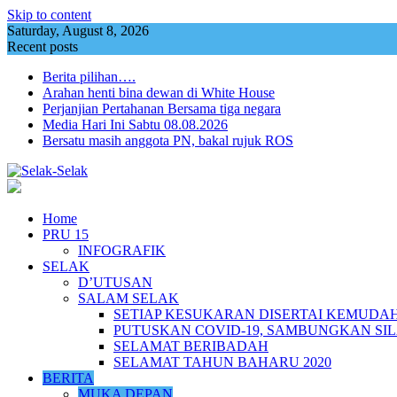
Skip to content
Saturday, August 8, 2026
Recent posts
Berita pilihan….
Arahan henti bina dewan di White House
Perjanjian Pertahanan Bersama tiga negara
Media Hari Ini Sabtu 08.08.2026
Bersatu masih anggota PN, bakal rujuk ROS
Home
PRU 15
INFOGRAFIK
SELAK
D’UTUSAN
SALAM SELAK
SETIAP KESUKARAN DISERTAI KEMUDA
PUTUSKAN COVID-19, SAMBUNGKAN SI
SELAMAT BERIBADAH
SELAMAT TAHUN BAHARU 2020
BERITA
MUKA DEPAN