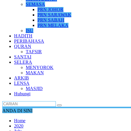
SEMASA
PRN JOHOR
PRN SARAWAK
PRN SABAH
PRN MELAKA
ISU
HADITH
PERIBAHASA
QURAN
TAFSIR
SANTAI
SELERA
MENYOROK
MAKAN
ARKIB
LENSA
MASJID
Hubungi
ANDA DI SINI
Home
2020