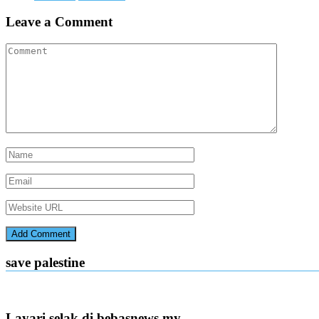
Leave a Comment
save palestine
Layari selak di bebasnews.my