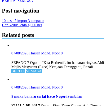
BERITA
,
SEMASA
Post navigation
10 kes : 7 import 3 tempatan
Hari kedua lebih 4,000 kes
Related posts
07/08/2026
Hassan Mohd. Noor
0
SEPANG 7 Ogos – “Kita Berhenti”, itu hantaran ringkas Ahli
Majlis Mesyuarat (Exco) Kerajaan Terengganu, Razali...
BERITA
SEMASA
07/08/2026
Hassan Mohd. Noor
0
8 muka baharu sertai Exco Negeri Sembilan
KUALA PILAH 7 Ogos – Siow Kong Choon, Ahli Dewan