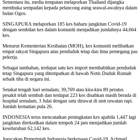
Sementara itu, media tempatan melaporkan Thailand dijangka
membuka sempadan kepada pelancong asing seawal-awalnya dalam
bulan Ogos.
SINGAPURA melaporkan 185 kes baharu jangkitan Covid-19
dengan sembilan kes dalam komuniti menjadikan jumlahnya 44,664
kes.
Menurut Kementerian Kesihatan (MOH), kes komuniti melibatkan
empat rakyat Singapura atau penduduk tetap dan lima pemegang pas
pekerja.
Sebagai tambahan, terdapat satu kes import membabitkan penduduk
tetap Singapura yang ditempatkan di bawah Notis Duduk Rumah
sebaik tiba di negara ini.
Setakat tengah hari semalam, 39,769 atau kira-kira 89 peratus
pesakit telah sembuh dan terdapat 223 kes disahkan masih berada di
hospital semalam, 3 Julai dengan satu dirawat di unit rawatan rapi.
Jumlah kematian pula 26.
INDONESIA terus mencatatkan peningkatan kes apabila 1,447 lagi
jangkitan direkodkan dalam tempoh 24 jam menjadikan jumlah
keseluruhan 62,142 kes.
Jurucakap Pemerintah Indonesia berkenaan Covid-19, Achmad