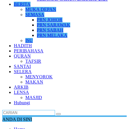
BERITA
MUKA DEPAN
SEMASA
PRN JOHOR
PRN SARAWAK
PRN SABAH
PRN MELAKA
ISU
HADITH
PERIBAHASA
QURAN
TAFSIR
SANTAI
SELERA
MENYOROK
MAKAN
ARKIB
LENSA
MASJID
Hubungi
ANDA DI SINI