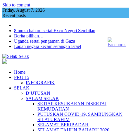
Skip to content
Friday, August 7, 2026
Recent posts
8 muka baharu sertai Exco Negeri Sembilan
Berita pilihan…
Uganda sertai pengaman di Gaza
Lapan negara kecam serangan Israel
Home
PRU 15
INFOGRAFIK
SELAK
D’UTUSAN
SALAM SELAK
SETIAP KESUKARAN DISERTAI
KEMUDAHAN
PUTUSKAN COVID-19, SAMBUNGKAN
SILATURAHIM
SELAMAT BERIBADAH
SELAMAT TAHUN BAHARU 2020