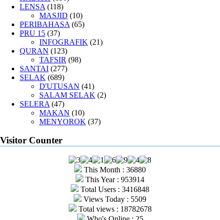
LENSA
(118)
MASJID
(10)
PERIBAHASA
(65)
PRU 15
(37)
INFOGRAFIK
(21)
QURAN
(123)
TAFSIR
(98)
SANTAI
(277)
SELAK
(689)
D'UTUSAN
(41)
SALAM SELAK
(2)
SELERA
(47)
MAKAN
(10)
MENYOROK
(37)
Visitor Counter
This Month : 36880
This Year : 953914
Total Users : 3416848
Views Today : 5509
Total views : 18782678
Who's Online : 25