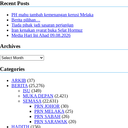
Recent Posts
PH mahu tambah kemenangan kerusi Melaka
Berita pilihan…
Tiada pihak jadi sasaran perjanjian
Iran kenakan syarat buka Selat Hormuz
Media Hari Ini Ahad 09.08.2026
Archives
Archives
Categories
ARKIB
(37)
BERITA
(25,276)
ISU
(349)
MUKA DEPAN
(2,421)
SEMASA
(22,631)
PRN JOHOR
(30)
PRN MELAKA
(25)
PRN SABAH
(26)
PRN SARAWAK
(20)
HADITH
(156)