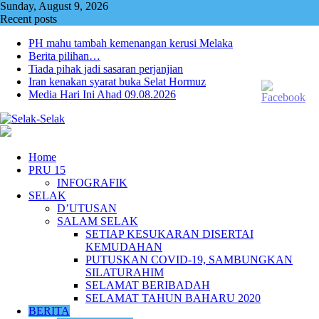
Skip
Sunday, August 9, 2026
to
Recent posts
content
PH mahu tambah kemenangan kerusi Melaka
Berita pilihan…
Tiada pihak jadi sasaran perjanjian
Iran kenakan syarat buka Selat Hormuz
Media Hari Ini Ahad 09.08.2026
Home
PRU 15
INFOGRAFIK
SELAK
D’UTUSAN
SALAM SELAK
SETIAP KESUKARAN DISERTAI
KEMUDAHAN
PUTUSKAN COVID-19, SAMBUNGKAN
SILATURAHIM
SELAMAT BERIBADAH
SELAMAT TAHUN BAHARU 2020
BERITA