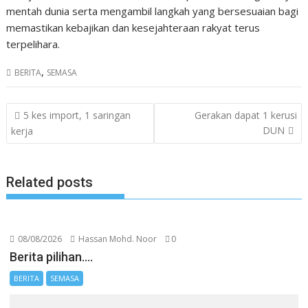
mentah dunia serta mengambil langkah yang bersesuaian bagi
memastikan kebajikan dan kesejahteraan rakyat terus
terpelihara.
,
BERITA
SEMASA
Post
5 kes import, 1 saringan
Gerakan dapat 1 kerusi
navigation
DUN
kerja
Related posts
08/08/2026
Hassan Mohd. Noor
0
Berita pilihan….
BERITA
SEMASA