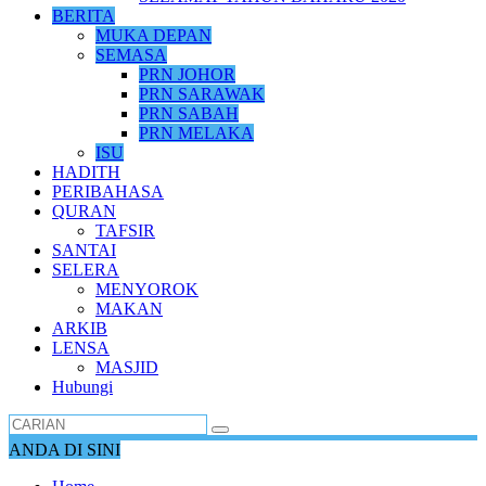
BERITA
MUKA DEPAN
SEMASA
PRN JOHOR
PRN SARAWAK
PRN SABAH
PRN MELAKA
ISU
HADITH
PERIBAHASA
QURAN
TAFSIR
SANTAI
SELERA
MENYOROK
MAKAN
ARKIB
LENSA
MASJID
Hubungi
ANDA DI SINI