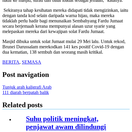
hadir ke masjid, surau dan balai ibadat sebagai jemaah,” katanya.
Sekiranya tahap kesihatan mereka didapati tidak mengizinkan, iaitu
dengan tanda kod selain daripada warna hijau, maka mereka
tidaklah perlu hadir bagi menunaikan Sembahyang Fardu Jumaat
secara berjemaah kerana mempunyai alasan uzur syarie yang
melepaskan mereka dari kewajipan solat Fardu Jumaat.
Masjid dibuka untuk solat Jumaat mulai 29 Mei lalu. Untuk rekod,
Brunei Darussalam merekodkan 141 kes positif Covid-19 dengan
dua kematian, 138 sembuh dan seorang masih kritikal.
BERITA
,
SEMASA
Post navigation
Tunjuk arah kaligrafi Arab
111 diarah berpatah balik
Related posts
Suhu politik meningkat,
penjawat awam dilindungi