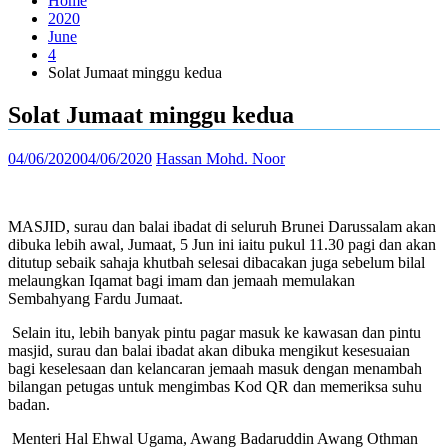
Home
2020
June
4
Solat Jumaat minggu kedua
Solat Jumaat minggu kedua
04/06/2020
04/06/2020
Hassan Mohd. Noor
MASJID, surau dan balai ibadat di seluruh Brunei Darussalam akan
dibuka lebih awal, Jumaat, 5 Jun ini iaitu pukul 11.30 pagi dan akan
ditutup sebaik sahaja khutbah selesai dibacakan juga sebelum bilal
melaungkan Iqamat bagi imam dan jemaah memulakan
Sembahyang Fardu Jumaat.
Selain itu, lebih banyak pintu pagar masuk ke kawasan dan pintu
masjid, surau dan balai ibadat akan dibuka mengikut kesesuaian
bagi keselesaan dan kelancaran jemaah masuk dengan menambah
bilangan petugas untuk mengimbas Kod QR dan memeriksa suhu
badan.
Menteri Hal Ehwal Ugama, Awang Badaruddin Awang Othman