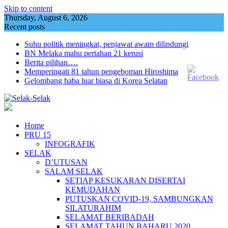
Skip to content
Thursday, August 6, 2026
Recent posts
Suhu politik meningkat, penjawat awam dilindungi
BN Melaka mahu pertahan 21 kerusi
Berita pilihan….
Memperingati 81 tahun pengeboman Hiroshima
Gelombang haba luar biasa di Korea Selatan
Home
PRU 15
INFOGRAFIK
SELAK
D’UTUSAN
SALAM SELAK
SETIAP KESUKARAN DISERTAI
KEMUDAHAN
PUTUSKAN COVID-19, SAMBUNGKAN
SILATURAHIM
SELAMAT BERIBADAH
SELAMAT TAHUN BAHARU 2020