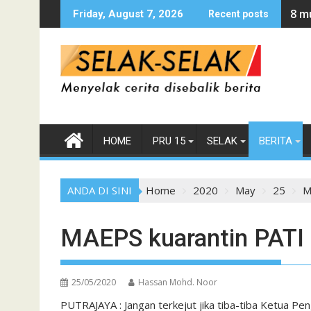
Skip
8 m
Friday, August 7, 2026
Recent posts
to
content
HOME
PRU 15
SELAK
BERITA
ANDA DI SINI
Home
2020
May
25
M
MAEPS kuarantin PATI
25/05/2020
Hassan Mohd. Noor
PUTRAJAYA : Jangan terkejut jika tiba-tiba Ketua P