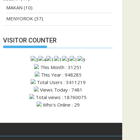
MAKAN
(10)
MENYOROK
(37)
VISITOR COUNTER
This Month : 31251
This Year : 948285
Total Users : 3411219
Views Today : 7481
Total views : 18760075
Who's Online : 29