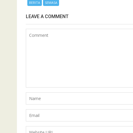
BERITA
SEMASA
LEAVE A COMMENT