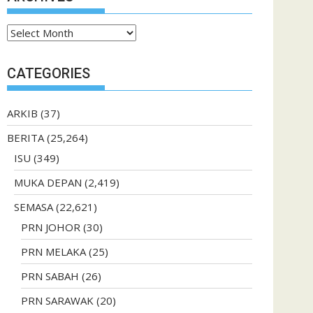
Archives
CATEGORIES
ARKIB
(37)
BERITA
(25,264)
ISU
(349)
MUKA DEPAN
(2,419)
SEMASA
(22,621)
PRN JOHOR
(30)
PRN MELAKA
(25)
PRN SABAH
(26)
PRN SARAWAK
(20)