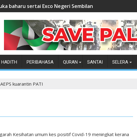
uka baharu sertai Exco Negeri Sembilan
HADITH
PERIBAHASA
QURAN
SANTAI
SELERA
AEPS kuarantin PATI
engarah Kesihatan umum kes positif Covid-19 meningkat kerana