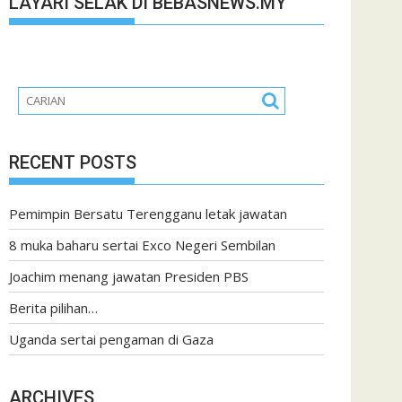
LAYARI SELAK DI BEBASNEWS.MY
RECENT POSTS
Pemimpin Bersatu Terengganu letak jawatan
8 muka baharu sertai Exco Negeri Sembilan
Joachim menang jawatan Presiden PBS
Berita pilihan…
Uganda sertai pengaman di Gaza
ARCHIVES