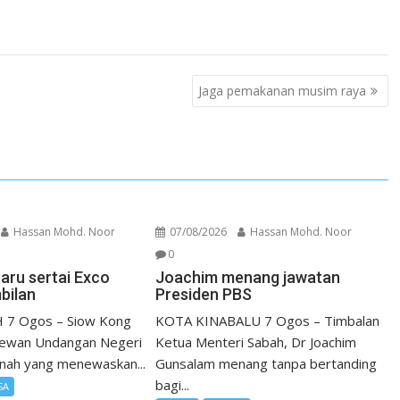
Jaga pemakanan musim raya
Hassan Mohd. Noor
07/08/2026
Hassan Mohd. Noor
0
aru sertai Exco
Joachim menang jawatan
bilan
Presiden PBS
 7 Ogos – Siow Kong
KOTA KINABALU 7 Ogos – Timbalan
 Dewan Undangan Negeri
Ketua Menteri Sabah, Dr Joachim
nah yang menewaskan...
Gunsalam menang tanpa bertanding
bagi...
SA