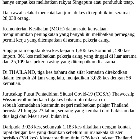
hanya empat kes melibatkan rakyat Singapura atau penduduk tetap.
Data awal setakat mencatatkan jumlah kes di republik ini seramai
28,038 orang.
Kementerian Kesihatan (MOH) dalam satu kenyataan
mengumumkan peningkatan yang banyak itu melibatkan pemegang
permit kerja yang ditempatkan di asrama pekerja asing.
Singapura mengklafikasi kes kepada 1,306 kes komuniti, 580 kes
import, 361 kes melibatkan pekerja asing yang tinggal di luar asrama
dan 25,109 kes pekerja asing yang ditempatkan di asrama.
Di THAILAND, tiga kes baharu dan sifar kematian direkodkan
dalam tempoh 24 jam yang lalu, menjadikan 3,028 kes dengan 56
kematian.
Jurucakap Pusat Pentadbiran Situasi Covid-19 (CCSA) Thaweesilp
Wissanuyothin berkata tiga kes baharu itu dikesan di
sebuah kemudahan kuarantin negeri melibatkan pelajar Thailand
berusia 21 hingga 23 tahun, seorang yang kembali dari Pakistan dan
dua lagi dari Mesir awal bulan ini.
Daripada 3,028 kes, sebanyak 1,183 kes dikaitkan dengan kontak
rapat dengan kes yang disahkan sebelum ini manakala kluster
berisiko (284 kes), kluster stadium tinju (276 kes), rakyat Thailand