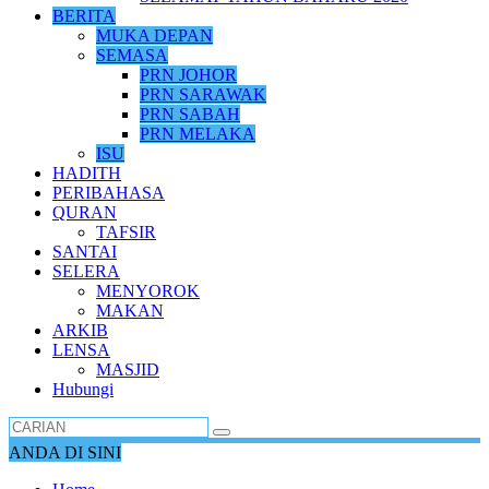
BERITA
MUKA DEPAN
SEMASA
PRN JOHOR
PRN SARAWAK
PRN SABAH
PRN MELAKA
ISU
HADITH
PERIBAHASA
QURAN
TAFSIR
SANTAI
SELERA
MENYOROK
MAKAN
ARKIB
LENSA
MASJID
Hubungi
ANDA DI SINI