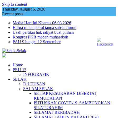
Skip to content
Thursday, August 6, 2026
Recent posts
Media Hari Ini Khamis 06.08.2026
Harga runcit petrol tanpa subsidi turun
Usah pertikai hak rakyat buat pilihan
Kongres PKR medan muhasabah
PAU 9 hingga 12 September
Home
PRU 15
INFOGRAFIK
SELAK
D’UTUSAN
SALAM SELAK
SETIAP KESUKARAN DISERTAI
KEMUDAHAN
PUTUSKAN COVID-19, SAMBUNGKAN
SILATURAHIM
SELAMAT BERIBADAH
SELAMAT TAHUN BAHARU 2020