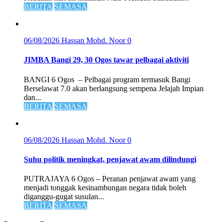
BERITA
SEMASA
06/08/2026
Hassan Mohd. Noor
0
JIMBA Bangi 29, 30 Ogos tawar pelbagai aktiviti
BANGI 6 Ogos – Pelbagai program termasuk Bangi
Berselawat 7.0 akan berlangsung sempena Jelajah Impian
dan...
BERITA
SEMASA
06/08/2026
Hassan Mohd. Noor
0
Suhu politik meningkat, penjawat awam dilindungi
PUTRAJAYA 6 Ogos – Peranan penjawat awam yang
menjadi tonggak kesinambungan negara tidak boleh
diganggu-gugat susulan...
BERITA
SEMASA