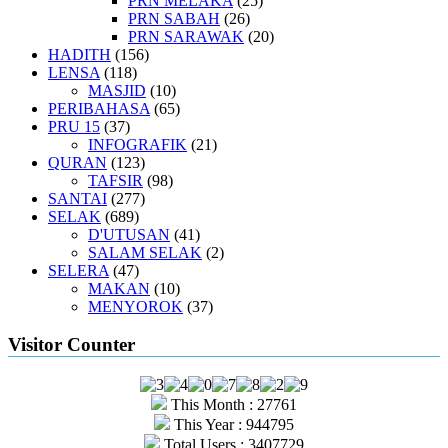
PRN MELAKA
(25)
PRN SABAH
(26)
PRN SARAWAK
(20)
HADITH
(156)
LENSA
(118)
MASJID
(10)
PERIBAHASA
(65)
PRU 15
(37)
INFOGRAFIK
(21)
QURAN
(123)
TAFSIR
(98)
SANTAI
(277)
SELAK
(689)
D'UTUSAN
(41)
SALAM SELAK
(2)
SELERA
(47)
MAKAN
(10)
MENYOROK
(37)
Visitor Counter
This Month : 27761
This Year : 944795
Total Users : 3407729