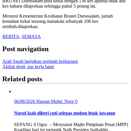
BRUNEI Darussalam pula kekal dengan 136 kes apabila tidak ada
kes baharu dilaporkan sehingga pukul 5 petang ini.
Menurut Kementerian Kesihatan Brunei Darussalam, jumah
kematian kekal seorang manakala sebanyak 106 kes
sembuh.dilaporkan.
BERITA
,
SEMASA
Post navigation
Arab Saudi lanjutkan perintah berkurung
Akibat degil, pas kerja batal
Related posts
06/08/2026
Hassan Mohd. Noor
0
Nurul Izah diberi cuti selepas mohon letak jawatan
SEPANG 6 Ogos – Mesyuarat Majlis Pimpinan Pusat (MPP)
Keadilan hari ini melantik Naib Presiden Saifuddin...