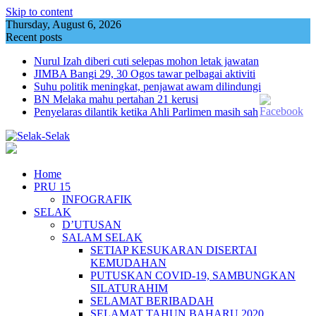
Skip to content
Thursday, August 6, 2026
Recent posts
Nurul Izah diberi cuti selepas mohon letak jawatan
JIMBA Bangi 29, 30 Ogos tawar pelbagai aktiviti
Suhu politik meningkat, penjawat awam dilindungi
BN Melaka mahu pertahan 21 kerusi
Penyelaras dilantik ketika Ahli Parlimen masih sah
Home
PRU 15
INFOGRAFIK
SELAK
D’UTUSAN
SALAM SELAK
SETIAP KESUKARAN DISERTAI
KEMUDAHAN
PUTUSKAN COVID-19, SAMBUNGKAN
SILATURAHIM
SELAMAT BERIBADAH
SELAMAT TAHUN BAHARU 2020