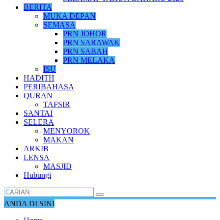
BERITA
MUKA DEPAN
SEMASA
PRN JOHOR
PRN SARAWAK
PRN SABAH
PRN MELAKA
ISU
HADITH
PERIBAHASA
QURAN
TAFSIR
SANTAI
SELERA
MENYOROK
MAKAN
ARKIB
LENSA
MASJID
Hubungi
ANDA DI SINI