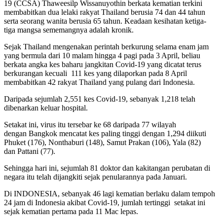
19 (CCSA) Thaweesilp Wissanuyothin berkata kematian terkini
membabitkan dua lelaki rakyat Thailand berusia 74 dan 44 tahun
serta seorang wanita berusia 65 tahun. Keadaan kesihatan ketiga-
tiga mangsa sememangnya adalah kronik.
Sejak Thailand mengenakan perintah berkurung selama enam jam
yang bermula dari 10 malam hingga 4 pagi pada 3 April, beliau
berkata angka kes baharu jangkitan Covid-19 yang dicatat terus
berkurangan kecuali
111 kes yang dilaporkan pada 8 April
membabitkan 42 rakyat Thailand yang pulang dari Indonesia.
Daripada sejumlah 2,551 kes Covid-19, sebanyak 1,218 telah
dibenarkan keluar hospital.
Setakat ini, virus itu tersebar ke 68 daripada 77 wilayah
dengan Bangkok mencatat kes paling tinggi dengan 1,294 diikuti
Phuket (176), Nonthaburi (148), Samut Prakan (106), Yala (82)
dan Pattani (77).
Sehingga hari ini, sejumlah 81 doktor dan kakitangan perubatan di
negara itu telah dijangkiti sejak penularannya pada Januari.
Di INDONESIA, sebanyak 46 lagi kematian berlaku dalam tempoh
24 jam di Indonesia akibat Covid-19, jumlah tertinggi setakat ini
sejak kematian pertama pada 11 Mac lepas.