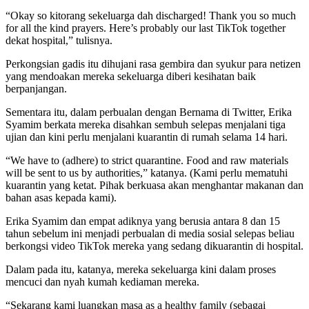
“Okay so kitorang sekeluarga dah discharged! Thank you so much
for all the kind prayers. Here’s probably our last TikTok together
dekat hospital,” tulisnya.
Perkongsian gadis itu dihujani rasa gembira dan syukur para netizen
yang mendoakan mereka sekeluarga diberi kesihatan baik
berpanjangan.
Sementara itu, dalam perbualan dengan Bernama di Twitter, Erika
Syamim berkata mereka disahkan sembuh selepas menjalani tiga
ujian dan kini perlu menjalani kuarantin di rumah selama 14 hari.
“We have to (adhere) to strict quarantine. Food and raw materials
will be sent to us by authorities,” katanya. (Kami perlu mematuhi
kuarantin yang ketat. Pihak berkuasa akan menghantar makanan dan
bahan asas kepada kami).
Erika Syamim dan empat adiknya yang berusia antara 8 dan 15
tahun sebelum ini menjadi perbualan di media sosial selepas beliau
berkongsi video TikTok mereka yang sedang dikuarantin di hospital.
Dalam pada itu, katanya, mereka sekeluarga kini dalam proses
mencuci dan nyah kumah kediaman mereka.
“Sekarang kami luangkan masa as a healthy family (sebagai