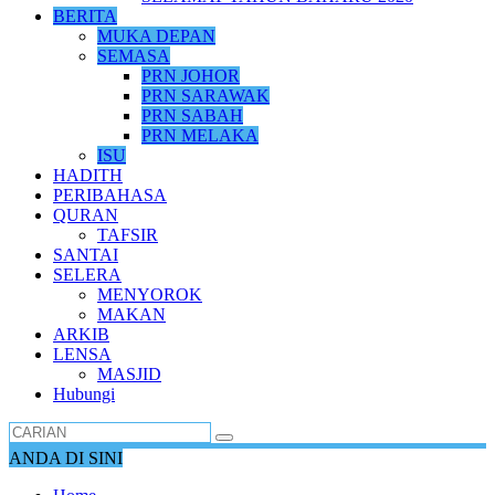
BERITA
MUKA DEPAN
SEMASA
PRN JOHOR
PRN SARAWAK
PRN SABAH
PRN MELAKA
ISU
HADITH
PERIBAHASA
QURAN
TAFSIR
SANTAI
SELERA
MENYOROK
MAKAN
ARKIB
LENSA
MASJID
Hubungi
ANDA DI SINI