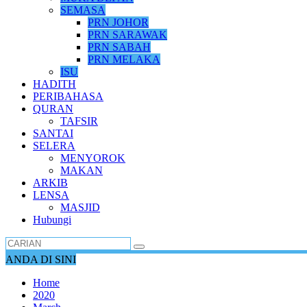
SEMASA
PRN JOHOR
PRN SARAWAK
PRN SABAH
PRN MELAKA
ISU
HADITH
PERIBAHASA
QURAN
TAFSIR
SANTAI
SELERA
MENYOROK
MAKAN
ARKIB
LENSA
MASJID
Hubungi
ANDA DI SINI
Home
2020