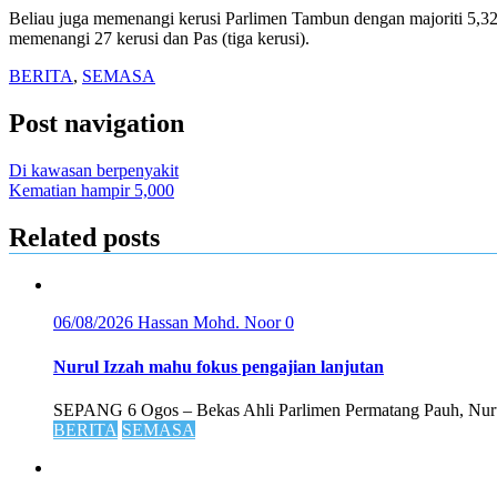
Beliau juga memenangi kerusi Parlimen Tambun dengan majoriti 5,3
memenangi 27 kerusi dan Pas (tiga kerusi).
BERITA
,
SEMASA
Post navigation
Di kawasan berpenyakit
Kematian hampir 5,000
Related posts
06/08/2026
Hassan Mohd. Noor
0
Nurul Izzah mahu fokus pengajian lanjutan
SEPANG 6 Ogos – Bekas Ahli Parlimen Permatang Pauh, Nurul
BERITA
SEMASA