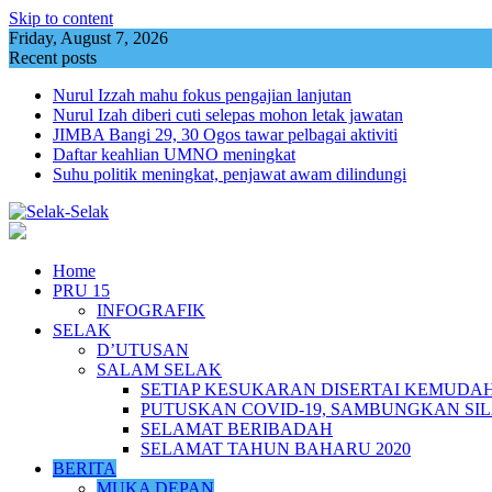
Skip to content
Friday, August 7, 2026
Recent posts
Nurul Izzah mahu fokus pengajian lanjutan
Nurul Izah diberi cuti selepas mohon letak jawatan
JIMBA Bangi 29, 30 Ogos tawar pelbagai aktiviti
Daftar keahlian UMNO meningkat
Suhu politik meningkat, penjawat awam dilindungi
Home
PRU 15
INFOGRAFIK
SELAK
D’UTUSAN
SALAM SELAK
SETIAP KESUKARAN DISERTAI KEMUDA
PUTUSKAN COVID-19, SAMBUNGKAN SI
SELAMAT BERIBADAH
SELAMAT TAHUN BAHARU 2020
BERITA
MUKA DEPAN