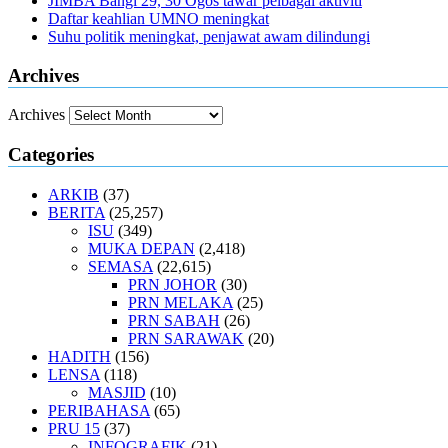
JIMBA Bangi 29, 30 Ogos tawar pelbagai aktiviti
Daftar keahlian UMNO meningkat
Suhu politik meningkat, penjawat awam dilindungi
Archives
Archives
Categories
ARKIB
(37)
BERITA
(25,257)
ISU
(349)
MUKA DEPAN
(2,418)
SEMASA
(22,615)
PRN JOHOR
(30)
PRN MELAKA
(25)
PRN SABAH
(26)
PRN SARAWAK
(20)
HADITH
(156)
LENSA
(118)
MASJID
(10)
PERIBAHASA
(65)
PRU 15
(37)
INFOGRAFIK
(21)