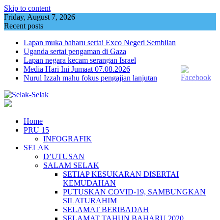
Skip to content
Friday, August 7, 2026
Recent posts
Lapan muka baharu sertai Exco Negeri Sembilan
Uganda sertai pengaman di Gaza
Lapan negara kecam serangan Israel
Media Hari Ini Jumaat 07.08.2026
Nurul Izzah mahu fokus pengajian lanjutan
Home
PRU 15
INFOGRAFIK
SELAK
D’UTUSAN
SALAM SELAK
SETIAP KESUKARAN DISERTAI
KEMUDAHAN
PUTUSKAN COVID-19, SAMBUNGKAN
SILATURAHIM
SELAMAT BERIBADAH
SELAMAT TAHUN BAHARU 2020