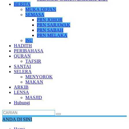
BERITA
MUKA DEPAN
SEMASA
PRN JOHOR
PRN SARAWAK
PRN SABAH
PRN MELAKA
ISU
HADITH
PERIBAHASA
QURAN
TAFSIR
SANTAI
SELERA
MENYOROK
MAKAN
ARKIB
LENSA
MASJID
Hubungi
ANDA DI SINI