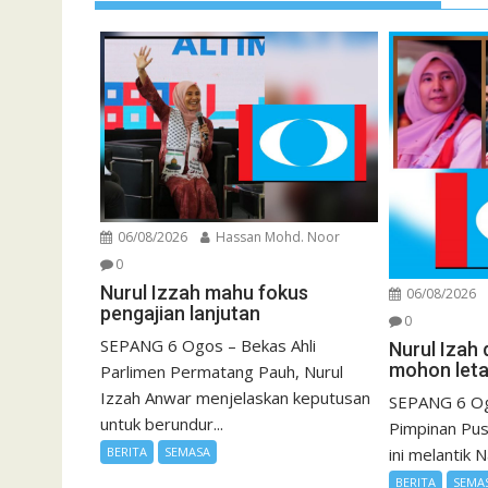
06/08/2026
Hassan Mohd. Noor
0
Nurul Izzah mahu fokus
06/08/2026
pengajian lanjutan
0
SEPANG 6 Ogos – Bekas Ahli
Nurul Izah 
mohon leta
Parlimen Permatang Pauh, Nurul
Izzah Anwar menjelaskan keputusan
SEPANG 6 Og
untuk berundur...
Pimpinan Pus
ini melantik N
BERITA
SEMASA
BERITA
SEMA