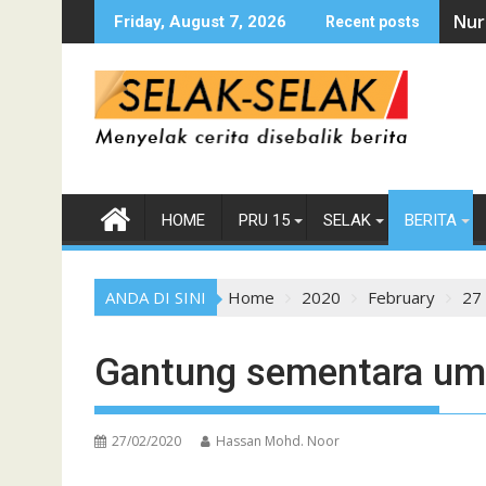
Skip
Nur
Friday, August 7, 2026
Recent posts
to
content
HOME
PRU 15
SELAK
BERITA
ANDA DI SINI
Home
2020
February
27
Gantung sementara um
27/02/2020
Hassan Mohd. Noor