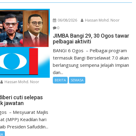
06/08/2026
Hassan Mohd. Noor
0
JIMBA Bangi 29, 30 Ogos tawar
pelbagai aktiviti
BANGI 6 Ogos – Pelbagai program
termasuk Bangi Berselawat 7.0 akan
berlangsung sempena Jelajah Impian
dan...
BERITA
SEMASA
Hassan Mohd. Noor
diberi cuti selepas
k jawatan
os – Mesyuarat Majlis
at (MPP) Keadilan hari
aib Presiden Saifuddin...
SA