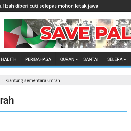
ul Izah diberi cuti selepas mohon letak jawatan
HADITH
PERIBAHASA
QURAN
SANTAI
SELERA
Gantung sementara umrah
rah