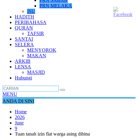
PRN SABAH
PRN MELAKA
ISU
HADITH
PERIBAHASA
QURAN
TAFSIR
SANTAI
SELERA
MENYOROK
MAKAN
ARKIB
LENSA
MASJID
Hubungi
MENU
ANDA DI SINI
Home
2026
June
9
Tuan tanah izin flat warga asing dibina