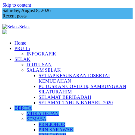
Skip to content
Saturday, August 8, 2026
Recent posts
Pemimpin Bersatu Terengganu letak jawatan
Home
PRU 15
INFOGRAFIK
SELAK
D’UTUSAN
SALAM SELAK
SETIAP KESUKARAN DISERTAI
KEMUDAHAN
PUTUSKAN COVID-19, SAMBUNGKAN
SILATURAHIM
SELAMAT BERIBADAH
SELAMAT TAHUN BAHARU 2020
BERITA
MUKA DEPAN
SEMASA
PRN JOHOR
PRN SARAWAK