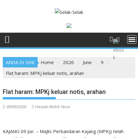
Skip
to
content
ANDA DI SINI
Home
2026
June
9
Flat haram: MPKj keluar notis, arahan
Flat haram: MPKj keluar notis, arahan
09/06/2026
Hassan Mohd. Noor
KAJANG 09 Jun – Majlis Perbandaran Kajang (MPKj) telah