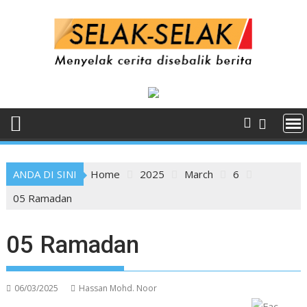
Skip
to
content
ANDA DI SINI
Home
2025
March
6
05 Ramadan
05 Ramadan
06/03/2025
Hassan Mohd. Noor