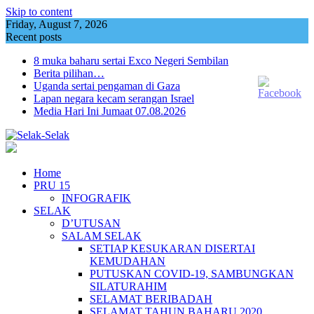
Skip to content
Friday, August 7, 2026
Recent posts
8 muka baharu sertai Exco Negeri Sembilan
Berita pilihan…
Uganda sertai pengaman di Gaza
Lapan negara kecam serangan Israel
Media Hari Ini Jumaat 07.08.2026
Home
PRU 15
INFOGRAFIK
SELAK
D’UTUSAN
SALAM SELAK
SETIAP KESUKARAN DISERTAI
KEMUDAHAN
PUTUSKAN COVID-19, SAMBUNGKAN
SILATURAHIM
SELAMAT BERIBADAH
SELAMAT TAHUN BAHARU 2020