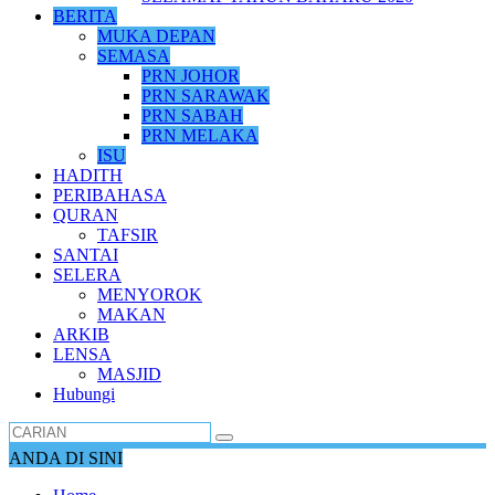
BERITA
MUKA DEPAN
SEMASA
PRN JOHOR
PRN SARAWAK
PRN SABAH
PRN MELAKA
ISU
HADITH
PERIBAHASA
QURAN
TAFSIR
SANTAI
SELERA
MENYOROK
MAKAN
ARKIB
LENSA
MASJID
Hubungi
ANDA DI SINI