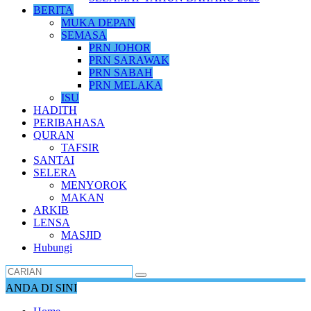
BERITA
MUKA DEPAN
SEMASA
PRN JOHOR
PRN SARAWAK
PRN SABAH
PRN MELAKA
ISU
HADITH
PERIBAHASA
QURAN
TAFSIR
SANTAI
SELERA
MENYOROK
MAKAN
ARKIB
LENSA
MASJID
Hubungi
ANDA DI SINI