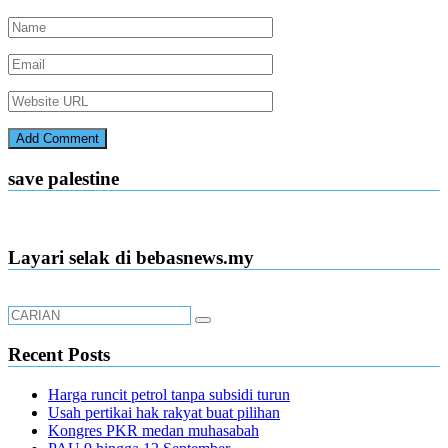
save palestine
Layari selak di bebasnews.my
Recent Posts
Harga runcit petrol tanpa subsidi turun
Usah pertikai hak rakyat buat pilihan
Kongres PKR medan muhasabah