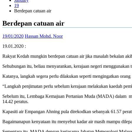
January
19
Berdepan catuan air
Berdepan catuan air
19/01/2020
Hassan Mohd. Noor
19.01.2020 :
Rakyat Kedah mungkin berdepan catuan air jika masalah bekalan akib
Sehubungan itu, beliau menyarankan, kerajaan negeri menggunakan te
Katanya, langkah segera perlu dilakukan seperti mengingatkan orang
“Langkah penjimatan perlu sebelum kerajaan melakukan kaedah pembe
Sebelum itu, Lembaga Kemajuan Pertanian Muda (MADA) dalam
m
14.42 peratus.
Kapasiti air Empangan Ahning pula direkodkan sebanyak 61.57 pera
Bagaimanapun kenyataan itu menyebut kadar air masih mampu dilepa
Sementara itu, MADA dengan kerjasama Jabatan Meteorologi Malays