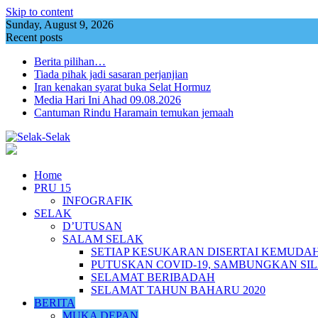
Skip to content
Sunday, August 9, 2026
Recent posts
Berita pilihan…
Tiada pihak jadi sasaran perjanjian
Iran kenakan syarat buka Selat Hormuz
Media Hari Ini Ahad 09.08.2026
Cantuman Rindu Haramain temukan jemaah
Home
PRU 15
INFOGRAFIK
SELAK
D’UTUSAN
SALAM SELAK
SETIAP KESUKARAN DISERTAI KEMUDA
PUTUSKAN COVID-19, SAMBUNGKAN SI
SELAMAT BERIBADAH
SELAMAT TAHUN BAHARU 2020
BERITA
MUKA DEPAN