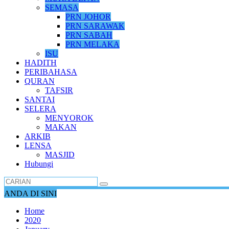
SEMASA
PRN JOHOR
PRN SARAWAK
PRN SABAH
PRN MELAKA
ISU
HADITH
PERIBAHASA
QURAN
TAFSIR
SANTAI
SELERA
MENYOROK
MAKAN
ARKIB
LENSA
MASJID
Hubungi
ANDA DI SINI
Home
2020