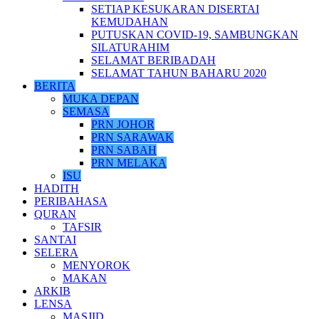
SETIAP KESUKARAN DISERTAI
KEMUDAHAN
PUTUSKAN COVID-19, SAMBUNGKAN
SILATURAHIM
SELAMAT BERIBADAH
SELAMAT TAHUN BAHARU 2020
BERITA
MUKA DEPAN
SEMASA
PRN JOHOR
PRN SARAWAK
PRN SABAH
PRN MELAKA
ISU
HADITH
PERIBAHASA
QURAN
TAFSIR
SANTAI
SELERA
MENYOROK
MAKAN
ARKIB
LENSA
MASJID