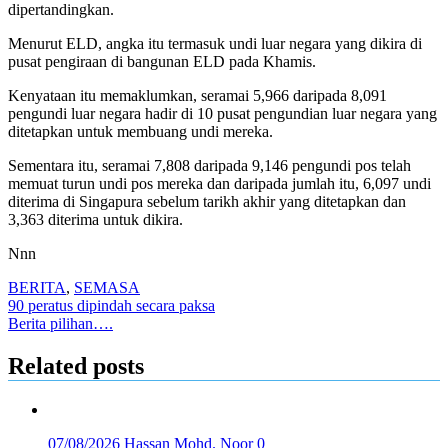
dipertandingkan.
Menurut ELD, angka itu termasuk undi luar negara yang dikira di
pusat pengiraan di bangunan ELD pada Khamis.
Kenyataan itu memaklumkan, seramai 5,966 daripada 8,091
pengundi luar negara hadir di 10 pusat pengundian luar negara yang
ditetapkan untuk membuang undi mereka.
Sementara itu, seramai 7,808 daripada 9,146 pengundi pos telah
memuat turun undi pos mereka dan daripada jumlah itu, 6,097 undi
diterima di Singapura sebelum tarikh akhir yang ditetapkan dan
3,363 diterima untuk dikira.
Nnn
BERITA
,
SEMASA
Post
90 peratus dipindah secara paksa
Berita pilihan….
navigation
Related posts
07/08/2026
Hassan Mohd. Noor
0