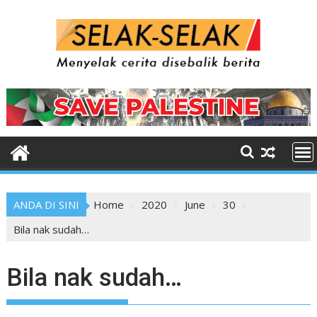
Skip
to
content
ANDA DI SINI
Home
2020
June
30
Bila nak sudah…
Bila nak sudah…