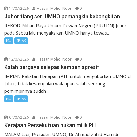
14/07/2026
Hassan Mohd. Noor
0
Johor tiang seri UMNO pemangkin kebangkitan
REKOD Pilihan Raya Umum Dewan Negeri (PRU DN) Johor
pada Sabtu lalu menyaksikan UMNO hanya tewas...
ISU
SELAK
12/07/2026
Hassan Mohd. Noor
0
Kalah bergaya selepas kempen agresif
IMPIAN Pakatan Harapan (PH) untuk menguburkan UMNO di
Johor, tidak kesampaian walaupun salah seorang
pemimpinnya sudah...
ISU
SELAK
04/07/2026
Hassan Mohd. Noor
0
Kerajaan Persekutuan bukan milik PH
MALAM tadi, Presiden UMNO, Dr Ahmad Zahid Hamidi