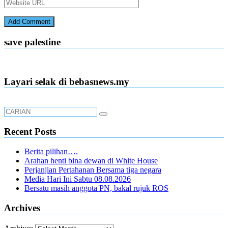
save palestine
Layari selak di bebasnews.my
Recent Posts
Berita pilihan….
Arahan henti bina dewan di White House
Perjanjian Pertahanan Bersama tiga negara
Media Hari Ini Sabtu 08.08.2026
Bersatu masih anggota PN, bakal rujuk ROS
Archives