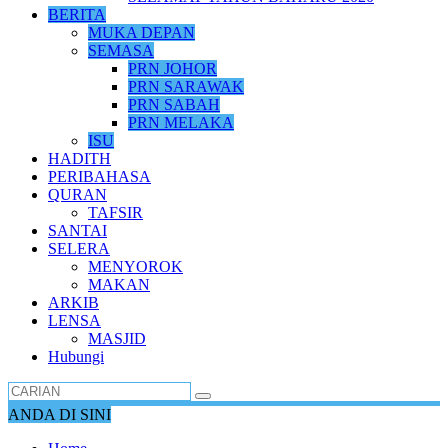
BERITA
MUKA DEPAN
SEMASA
PRN JOHOR
PRN SARAWAK
PRN SABAH
PRN MELAKA
ISU
HADITH
PERIBAHASA
QURAN
TAFSIR
SANTAI
SELERA
MENYOROK
MAKAN
ARKIB
LENSA
MASJID
Hubungi
ANDA DI SINI