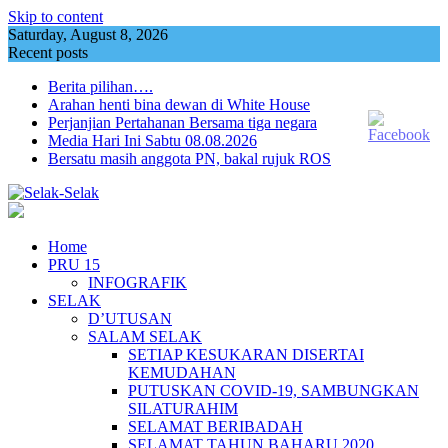
Skip to content
Saturday, August 8, 2026
Recent posts
Berita pilihan….
Arahan henti bina dewan di White House
Perjanjian Pertahanan Bersama tiga negara
Media Hari Ini Sabtu 08.08.2026
Bersatu masih anggota PN, bakal rujuk ROS
Home
PRU 15
INFOGRAFIK
SELAK
D’UTUSAN
SALAM SELAK
SETIAP KESUKARAN DISERTAI
KEMUDAHAN
PUTUSKAN COVID-19, SAMBUNGKAN
SILATURAHIM
SELAMAT BERIBADAH
SELAMAT TAHUN BAHARU 2020