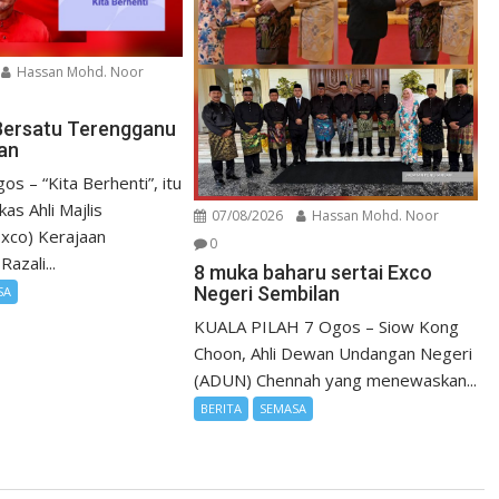
Hassan Mohd. Noor
Bersatu Terengganu
tan
s – “Kita Berhenti”, itu
kas Ahli Majlis
07/08/2026
Hassan Mohd. Noor
xco) Kerajaan
0
azali...
8 muka baharu sertai Exco
Negeri Sembilan
SA
KUALA PILAH 7 Ogos – Siow Kong
Choon, Ahli Dewan Undangan Negeri
(ADUN) Chennah yang menewaskan...
BERITA
SEMASA