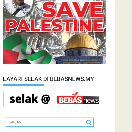
LAYARI SELAK DI BEBASNEWS.MY