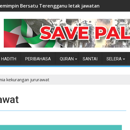
emimpin Bersatu Terengganu letak jawatan
HADITH
PERIBAHASA
QURAN
SANTAI
SELERA
nia kekurangan jururawat
awat