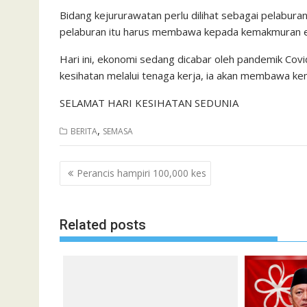
Bidang kejururawatan perlu dilihat sebagai pelabur
pelaburan itu harus membawa kepada kemakmuran 
Hari ini, ekonomi sedang dicabar oleh pandemik Cov
kesihatan melalui tenaga kerja, ia akan membawa k
SELAMAT HARI KESIHATAN SEDUNIA
,
BERITA
SEMASA
Post
Perancis hampiri 100,000 kes
navigation
Related posts