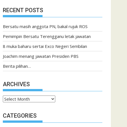
RECENT POSTS
Bersatu masih anggota PN, bakal rujuk ROS
Pemimpin Bersatu Terengganu letak jawatan
8 muka baharu sertai Exco Negeri Sembilan
Joachim menang jawatan Presiden PBS
Berita pilihan…
ARCHIVES
Archives
CATEGORIES