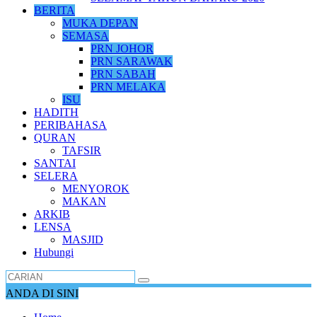
BERITA
MUKA DEPAN
SEMASA
PRN JOHOR
PRN SARAWAK
PRN SABAH
PRN MELAKA
ISU
HADITH
PERIBAHASA
QURAN
TAFSIR
SANTAI
SELERA
MENYOROK
MAKAN
ARKIB
LENSA
MASJID
Hubungi
ANDA DI SINI