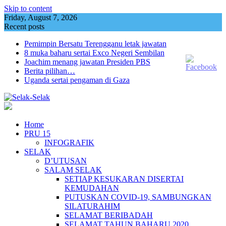
Skip to content
Friday, August 7, 2026
Recent posts
Pemimpin Bersatu Terengganu letak jawatan
8 muka baharu sertai Exco Negeri Sembilan
Joachim menang jawatan Presiden PBS
Berita pilihan…
Uganda sertai pengaman di Gaza
Home
PRU 15
INFOGRAFIK
SELAK
D’UTUSAN
SALAM SELAK
SETIAP KESUKARAN DISERTAI
KEMUDAHAN
PUTUSKAN COVID-19, SAMBUNGKAN
SILATURAHIM
SELAMAT BERIBADAH
SELAMAT TAHUN BAHARU 2020