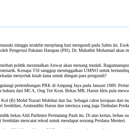
uki minggu terakhir menjelang hari mengundi pada Sabtu ini. Esok,
n oleh Pengerusi Pakatan Harapan (PH), Dr. Mahathir Mohamad akan m
erhati politik meramalkan Anwar akan menang mudah. Bagaimanapun 
ih menarik. Kenapa TSI sanggup meninggalkan UMNO untuk bertanding
Sekadar menyelak kisah lama untuk diingati para pengundi?
mengulangi pertembungan PRK di Ampang Jaya pada Januari 1989. Perta
ka baharu dari MCA, Ong Tee Keat. Bekas MB, Harun Idris pula mewak
 Kol (B) Mohd Nazari Mokhtar dan Isa. Sebagai calon kerajaan dan m
geri Sembilan, Aminuddin Harun dan isterinya yang juga Timbalan Perda
 milik bekas Ahli Parlimen Permatang Pauh itu. Di atas kertas, beli
i Sembilan mencatat rekod untuk mendapat seorang Perdana Menteri.