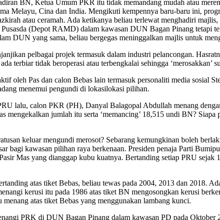
hadiran BN, Ketua Umum PKR itu tidak memandang mudah atau mere
tama Melayu, Cina dan India. Mengikuti kempennya baru-baru ini, prog
tazkirah atau ceramah. Ada ketikanya beliau terlewat menghadiri majli
jid Pusasda (Depot RAMD) dalam kawasan DUN Bagan Pinang tetapi terl
alam DUN yang sama, beliau bergegas meninggalkan majlis untuk meng
anjikan pelbagai projek termasuk dalam industri pelancongan. Hasra
da terbiar tidak beroperasi atau terbengkalai sehingga ‘merosakkan’ s
 aktif oleh Pas dan calon Bebas lain termasuk personaliti media sosi
adang menemui pengundi di lokasilokasi pilihan.
 PRU lalu, calon PKR (PH), Danyal Balagopal Abdullah menang deng
s mengekalkan jumlah itu serta ‘memancing’ 18,515 undi BN? Siapa 
san keluar mengundi merosot? Sebarang kemungkinan boleh berlaku.
bagi kawasan pilihan raya berkenaan. Presiden penaja Parti Bumiputer
n Pasir Mas yang dianggap kubu kuatnya. Bertanding setiap PRU sejak
ertanding atas tiket Bebas, beliau tewas pada 2004, 2013 dan 2018. 
menangi kerusi itu pada 1986 atas tiket BN mengosongkan kerusi ber
au menang atas tiket Bebas yang menggunakan lambang kunci.
emenangi PRK di DUN Bagan Pinang dalam kawasan PD pada Oktober