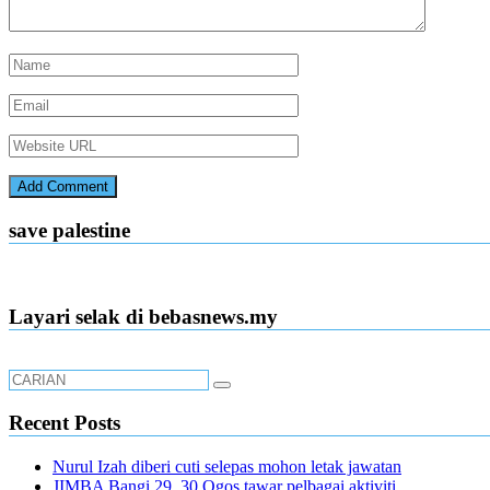
save palestine
Layari selak di bebasnews.my
Recent Posts
Nurul Izah diberi cuti selepas mohon letak jawatan
JIMBA Bangi 29, 30 Ogos tawar pelbagai aktiviti