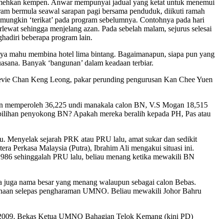
mehkan kempen. Anwar mempunyai jadual yang ketat untuk menemui
ram bermula seawal sarapan pagi bersama penduduk, diikuti ramah
s, mungkin ‘terikat’ pada program sebelumnya. Contohnya pada hari
ewat sehingga menjelang azan. Pada sebelah malam, sejurus selesai
hadiri beberapa program lain.
tnya mahu membina hotel lima bintang. Bagaimanapun, siapa pun yang
uasana. Banyak ‘bangunan’ dalam keadaan terbiar.
al Stevie Chan Keng Leong, pakar perunding pengurusan Kan Chee Yuen
an memperoleh 36,225 undi manakala calon BN, V.S Mogan 18,515
pilihan penyokong BN? Apakah mereka beralih kepada PH, Pas atau
 Menyelak sejarah PRK atau PRU lalu, amat sukar dan sedikit
a Perkasa Malaysia (Putra), Ibrahim Ali mengakui situasi ini.
 1986 sehinggalah PRU lalu, beliau menang ketika mewakili BN
Ada juga nama besar yang menang walaupun sebagai calon Bebas.
kenaan selepas pengharaman UMNO. Beliau mewakili Johor Bahru
 2009. Bekas Ketua UMNO Bahagian Telok Kemang (kini PD)