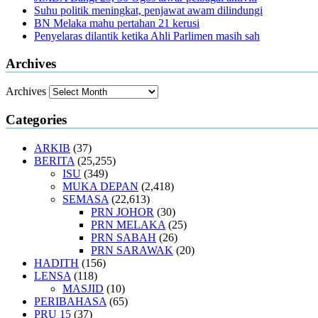
Suhu politik meningkat, penjawat awam dilindungi
BN Melaka mahu pertahan 21 kerusi
Penyelaras dilantik ketika Ahli Parlimen masih sah
Archives
Archives
Categories
ARKIB
(37)
BERITA
(25,255)
ISU
(349)
MUKA DEPAN
(2,418)
SEMASA
(22,613)
PRN JOHOR
(30)
PRN MELAKA
(25)
PRN SABAH
(26)
PRN SARAWAK
(20)
HADITH
(156)
LENSA
(118)
MASJID
(10)
PERIBAHASA
(65)
PRU 15
(37)