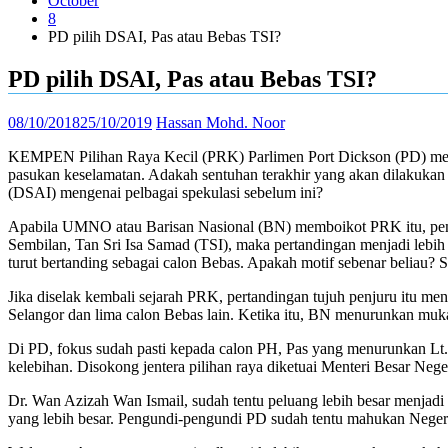
October
8
PD pilih DSAI, Pas atau Bebas TSI?
PD pilih DSAI, Pas atau Bebas TSI?
08/10/2018
25/10/2019
Hassan Mohd. Noor
KEMPEN Pilihan Raya Kecil (PRK) Parlimen Port Dickson (PD) memas
pasukan keselamatan. Adakah sentuhan terakhir yang akan dilakuka
(DSAI) mengenai pelbagai spekulasi sebelum ini?
Apabila UMNO atau Barisan Nasional (BN) memboikot PRK itu, pem
Sembilan, Tan Sri Isa Samad (TSI), maka pertandingan menjadi leb
turut bertanding sebagai calon Bebas. Apakah motif sebenar beliau? 
Jika diselak kembali sejarah PRK, pertandingan tujuh penjuru itu 
Selangor dan lima calon Bebas lain. Ketika itu, BN menurunkan mu
Di PD, fokus sudah pasti kepada calon PH, Pas yang menurunkan Lt.
kelebihan. Disokong jentera pilihan raya diketuai Menteri Besar Ne
Dr. Wan Azizah Wan Ismail, sudah tentu peluang lebih besar menjadi
yang lebih besar. Pengundi-pengundi PD sudah tentu mahukan Neger