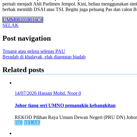
pernah menjadi Ahli Parlimen Jempol. Kini, beliau menggunakan si
berhak memilih DSAI atau TSI. Begitu juga peluang Pas dan calon Be
UMM081018016C#
SELAK
Post navigation
Tenang atau gelora selepas PAU
Beradab di khalayak, elak dianggap biadab
Related posts
14/07/2026
Hassan Mohd. Noor
0
Johor tiang seri UMNO pemangkin kebangkitan
REKOD Pilihan Raya Umum Dewan Negeri (PRU DN) Johor p
ISU
SELAK