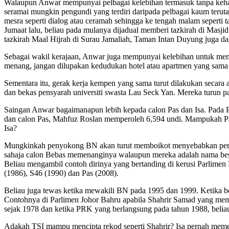
Walaupun Anwar mempunyai pelbagai kelebihan termasuk tanpa ke
seramai mungkin pengundi yang terdiri daripada pelbagai kaum teru
mesra seperti dialog atau ceramah sehingga ke tengah malam seperti 
Jumaat lalu, beliau pada mulanya dijadual memberi tazkirah di Mas
tazkirah Maal Hijrah di Surau Jamaliah, Taman Intan Duyung juga d
Sebagai wakil kerajaan, Anwar juga mempunyai kelebihan untuk menj
menang, jangan dilupakan kedudukan hotel atau apartmen yang sama a
Sementara itu, gerak kerja kempen yang sama turut dilakukan secara
dan bekas pensyarah universiti swasta Lau Seck Yan. Mereka turun p
Saingan Anwar bagaimanapun lebih kepada calon Pas dan Isa. Pada
dan calon Pas, Mahfuz Roslan memperoleh 6,594 undi. Mampukah Pa
Isa?
Mungkinkah penyokong BN akan turut memboikot menyebabkan peratu
sahaja calon Bebas memenanginya walaupun mereka adalah nama besar 
Beliau mengambil contoh dirinya yang bertanding di kerusi Parlime
(1986), S46 (1990) dan Pas (2008).
Beliau juga tewas ketika mewakili BN pada 1995 dan 1999. Ketika b
Contohnya di Parlimen Johor Bahru apabila Shahrir Samad yang me
sejak 1978 dan ketika PRK yang berlangsung pada tahun 1988, beli
Adakah TSI mampu mencipta rekod seperti Shahrir? Isa pernah m