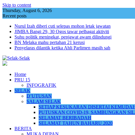
Skip to content
Thursday, August 6, 2026
Recent posts
Nurul Izah diberi cuti selepas mohon letak jawatan
JIMBA Bangi 29, 30 Ogos tawar pelbagai aktiviti
Suhu politik meningkat, penjawat awam dilindungi
BN Melaka mahu pertahan 21 kerusi
Penyelaras dilantik ketika Ahli Parlimen masih sah
Home
PRU 15
INFOGRAFIK
SELAK
D’UTUSAN
SALAM SELAK
SETIAP KESUKARAN DISERTAI KEMUDA
PUTUSKAN COVID-19, SAMBUNGKAN SI
SELAMAT BERIBADAH
SELAMAT TAHUN BAHARU 2020
BERITA
MUKA DEPAN