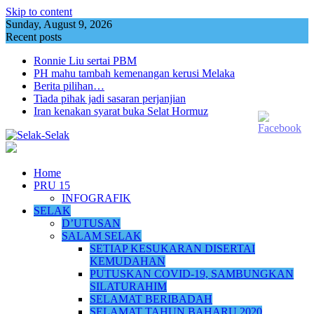
Skip to content
Sunday, August 9, 2026
Recent posts
Ronnie Liu sertai PBM
PH mahu tambah kemenangan kerusi Melaka
Berita pilihan…
Tiada pihak jadi sasaran perjanjian
Iran kenakan syarat buka Selat Hormuz
Home
PRU 15
INFOGRAFIK
SELAK
D’UTUSAN
SALAM SELAK
SETIAP KESUKARAN DISERTAI
KEMUDAHAN
PUTUSKAN COVID-19, SAMBUNGKAN
SILATURAHIM
SELAMAT BERIBADAH
SELAMAT TAHUN BAHARU 2020