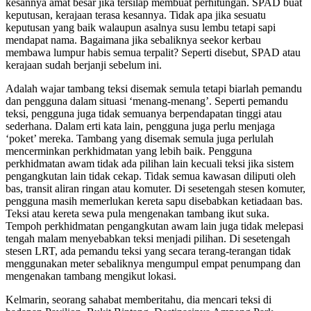
kesannya amat besar jika tersilap membuat perhitungan. SPAD buat
keputusan, kerajaan terasa kesannya. Tidak apa jika sesuatu
keputusan yang baik walaupun asalnya susu lembu tetapi sapi
mendapat nama. Bagaimana jika sebaliknya seekor kerbau
membawa lumpur habis semua terpalit? Seperti disebut, SPAD atau
kerajaan sudah berjanji sebelum ini.
Adalah wajar tambang teksi disemak semula tetapi biarlah pemandu
dan pengguna dalam situasi ‘menang-menang’. Seperti pemandu
teksi, pengguna juga tidak semuanya berpendapatan tinggi atau
sederhana. Dalam erti kata lain, pengguna juga perlu menjaga
‘poket’ mereka. Tambang yang disemak semula juga perlulah
mencerminkan perkhidmatan yang lebih baik. Pengguna
perkhidmatan awam tidak ada pilihan lain kecuali­ teksi jika sistem
pengangkutan lain tidak cekap. Tidak semua kawasan diliputi oleh
bas, transit aliran ringan atau komuter. Di sesetengah stesen komuter,
pengguna masih memerlukan kereta sapu disebabkan ketiadaan bas.
Teksi atau kereta sewa pula mengenakan tambang ikut suka.
Tempoh per­khidmatan pengangkutan awam lain juga tidak melepasi
tengah malam menyebabkan teksi menjadi pilihan. Di sesetengah
stesen LRT, ada pemandu teksi yang secara terang-terangan tidak
menggunakan meter sebaliknya mengumpul empat penum­pang dan
mengenakan tambang mengikut lokasi.
Kelmarin, seorang sahabat memberitahu, dia mencari teksi di