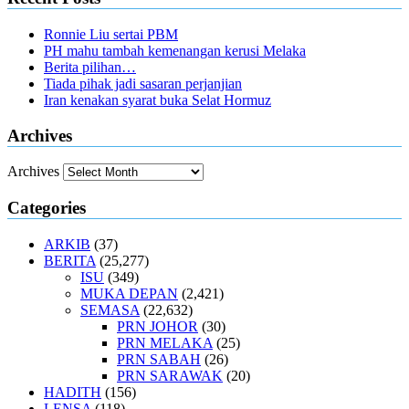
Ronnie Liu sertai PBM
PH mahu tambah kemenangan kerusi Melaka
Berita pilihan…
Tiada pihak jadi sasaran perjanjian
Iran kenakan syarat buka Selat Hormuz
Archives
Archives
Categories
ARKIB
(37)
BERITA
(25,277)
ISU
(349)
MUKA DEPAN
(2,421)
SEMASA
(22,632)
PRN JOHOR
(30)
PRN MELAKA
(25)
PRN SABAH
(26)
PRN SARAWAK
(20)
HADITH
(156)
LENSA
(118)