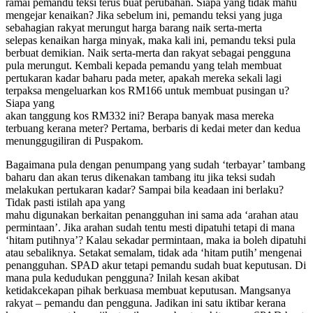
ramai pemandu teksi terus buat perubahan. Siapa yang tidak mahu
mengejar kenaikan? Jika sebelum ini, pemandu teksi yang juga
sebahagian rakyat merungut harga barang naik serta-merta
selepas kenaikan harga minyak, maka kali ini, pemandu teksi pula
berbuat demikian. Naik serta-merta dan rakyat sebagai pengguna
pula merungut. Kembali kepada pemandu yang telah membuat
pertukaran kadar baharu pada meter, apakah mereka sekali lagi
terpaksa mengeluarkan kos RM166 untuk membuat pusingan u?
Siapa yang
akan tanggung kos RM332 ini? Berapa banyak masa mereka
terbuang kerana meter? Pertama, berbaris di kedai meter dan kedua
menunggugiliran di Puspakom.
Bagaimana pula dengan penumpang yang sudah ‘terbayar’ tambang
baharu dan akan terus dikenakan tambang itu jika teksi sudah
melakukan pertukaran kadar? Sampai bila keadaan ini berlaku?
Tidak pasti istilah apa yang
mahu digunakan berkaitan penangguhan ini sama ada ‘arahan atau
permintaan’. Jika arahan sudah tentu mesti dipatuhi tetapi di mana
‘hitam putihnya’? Kalau sekadar permintaan, maka ia boleh dipatuhi
atau sebaliknya. Setakat semalam, tidak ada ‘hitam putih’ mengenai
penangguhan. SPAD akur tetapi pemandu sudah buat keputusan. Di
mana pula kedudukan pengguna? Inilah kesan akibat
ketidakcekapan pihak berkuasa membuat keputusan. Mangsanya
rakyat – pemandu dan pengguna. Jadikan ini satu iktibar kerana