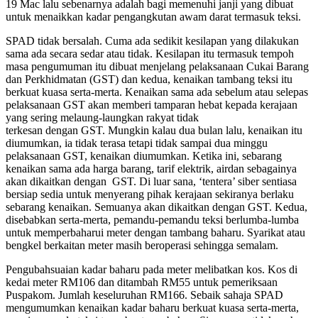
19 Mac lalu sebenarnya adalah bagi memenuhi janji yang dibuat
untuk menaikkan kadar pengangkutan awam darat termasuk teksi.
SPAD tidak bersalah. Cuma ada sedikit kesilapan yang dilakukan
sama ada secara sedar atau tidak. Kesilapan itu termasuk tempoh
masa pengumuman itu dibuat menjelang pelaksanaan Cukai Barang
dan Perkhidmatan (GST) dan kedua, kenaikan tambang teksi itu
berkuat kuasa serta-merta. Kenaikan sama ada sebelum atau selepas
pelaksanaan GST akan memberi tamparan hebat kepada kerajaan
yang sering melaung-laungkan rakyat tidak
terkesan dengan GST. Mungkin kalau dua bulan lalu, kenaikan itu
diumumkan, ia tidak terasa tetapi tidak sampai dua minggu
pelaksanaan GST, kenaikan diumumkan. Ketika ini, sebarang
kenaikan sama ada harga barang, tarif elektrik, airdan sebagainya
akan dikaitkan dengan GST. Di luar sana, ‘tentera’ siber sentiasa
bersiap sedia untuk menyerang pihak kerajaan sekiranya berlaku
sebarang kenaikan. Semuanya akan dikaitkan dengan GST. Kedua,
disebabkan serta-merta, pemandu-pemandu teksi berlumba-lumba
untuk memperbaharui meter dengan tambang baharu. Syarikat atau
bengkel berkaitan meter masih beroperasi sehingga semalam.
Pengubahsuaian kadar baharu pada meter melibatkan kos. Kos di
kedai meter RM106 dan ditambah RM55 untuk pemeriksaan
Puspakom. Jumlah keseluruhan RM166. Sebaik sahaja SPAD
mengumumkan kenaikan kadar baharu berkuat kuasa serta-merta,