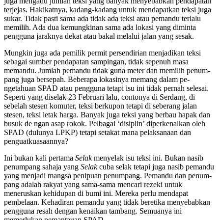
juga mengadu jumlah teksi yang banyak menyebabkan pendapatan
terjejas. Hakikatnya, kadang-kadang untuk mendapatkan teksi juga
sukar. Tidak pasti sama ada tidak ada teksi atau pemandu terlalu
memilih. Ada dua kemungkinan sama ada lokasi yang diminta
pengguna jaraknya dekat atau bakal melalui jalan yang sesak.
Mungkin juga ada pemilik permit persendirian menjadikan teksi
sebagai sumber pendapatan sam­pingan, tidak sepenuh masa
memandu. Jumlah pemandu tidak guna meter dan memilih penum­
pang juga bersepah. Beberapa lokasinya memang dalam pe­
ngetahuan SPAD atau pengguna tetapi isu ini tidak pernah selesai.
Seperti yang diselak 23 Februari lalu, contonya di Serdang, di
sebelah stesen komuter, teksi berkupon tetapi di seberang jalan
stesen, teksi letak harga. Banyak juga teksi yang berbau hapak dan
busuk de­ ngan asap rokok. Pelbagai ‘disiplin’ diperkenalkan oleh
SPAD (dulunya LPKP) tetapi setakat mana pelaksanaan dan
penguatkuasaannya?
Ini bukan kali pertama
Selak
menyelak isu teksi ini. Bukan nasib
penumpang sahaja yang
Selak
cuba selak tetapi juga nasib pemandu
yang menjadi mangsa penipuan penumpang. Pemandu dan penum­
pang adalah rakyat yang sama-sama mencari rezeki untuk
meneruskan kehidupan di bumi ini. Mereka perlu mendapat
pembelaan. Kehadiran pemandu yang tidak beretika menyebabkan
pengguna resah dengan kenaikan tambang. Semuanya ini
memerlukan pemantauan SPAD.