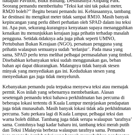
hadapan Pavilion, Bukit Bintang. Destinasinya Ampang Park.
Seorang pemandu memberitahu “Teksi kat sini tak pakai meter,
RM20 boleh?’’ Begitu berani pemandu ini. Kebiasaannya, tambang
ke destinasi itu mengikut meter tidak sampai RM10. Masih banyak
kepincangan yang perlu diberi perhatian oleh SPAD dalam isu teksi
ini. Apa pun, sekurang-kurangnya kenyataan su­paya menangguhkan
kenaikan itu menunjukkan kerajaan juga prihatin terhadap masalah
pengguna. Setidak-tidaknya ada juga pihak seperti UMNO,
Pertubuhan Bukan Kerajaan (NGO), persatuan pengguna yang
prihatin walaupun semuanya sudah ‘terlanjur’. Pada masa yang
sama, SPAD perlu terus melihat pelbagai permasalahan yang timbul.
Disebabkan kebanyakan teksi sudah menggunakan gas, beban
bahan api dapat dikurangkan. Malangnya tidak banyak ste­sen
minyak yang menyediakan gas ini. Kedudukan stesen yang
menyediakan gas juga tidak menyeluruh.
Kebanyakan pemandu pula terpaksa menyewa teksi atau memajak
permit. Kos inilah yang sebenarnya membebankan. Alasan
sesetengah pemandu teksi bahawa perkhidmatan bas percuma di
beberapa lokasi tertentu di Kuala Lumpur menjejaskan pendapatan
juga tidak munasabah. Masih banyak lokasi tidak ada perkhidmatan
percuma. Satu perkara lagi di Kuala Lumpur, pelbagai teksi dan
warna boleh dilihat. Tambang juga tidak serupa walaupun ‘tarafnya’
sama. Contohnya bagi kadar baharu ini, tambang teksi merah putih
dan Teksi 1Malaysia berbeza walaupun tarafnya sama. Pemandu