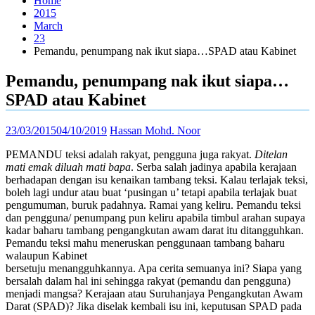
Home
2015
March
23
Pemandu, penumpang nak ikut siapa…SPAD atau Kabinet
Pemandu, penumpang nak ikut siapa…
SPAD atau Kabinet
23/03/2015
04/10/2019
Hassan Mohd. Noor
PEMANDU teksi adalah rakyat, pengguna juga rakyat.
Ditelan
mati emak diluah mati bapa
. Serba salah jadinya apabila kerajaan
berhadapan dengan isu kenaikan tambang teksi. Kalau terlajak teksi,
boleh lagi undur atau buat ‘pusingan u’ tetapi apabila terlajak buat
pengumuman, buruk padahnya. Ramai yang keliru. Pemandu teksi
dan pengguna/ penumpang pun keliru apabila timbul arahan supaya
kadar baharu tambang pengangkutan awam darat itu ditangguhkan.
Pemandu teksi mahu meneruskan penggunaan tambang baharu
walaupun Kabinet
bersetuju menangguhkannya. Apa cerita semuanya ini? Siapa yang
bersalah dalam hal ini sehingga rakyat (pemandu dan pengguna)
menjadi mangsa? Kerajaan atau Suruhanjaya Pengangkutan Awam
Darat (SPAD)? Jika diselak kembali isu ini, keputusan SPAD pada