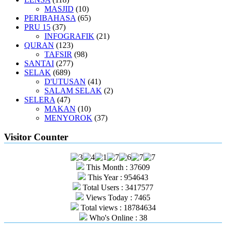
MASJID
(10)
PERIBAHASA
(65)
PRU 15
(37)
INFOGRAFIK
(21)
QURAN
(123)
TAFSIR
(98)
SANTAI
(277)
SELAK
(689)
D'UTUSAN
(41)
SALAM SELAK
(2)
SELERA
(47)
MAKAN
(10)
MENYOROK
(37)
Visitor Counter
This Month : 37609
This Year : 954643
Total Users : 3417577
Views Today : 7465
Total views : 18784634
Who's Online : 38