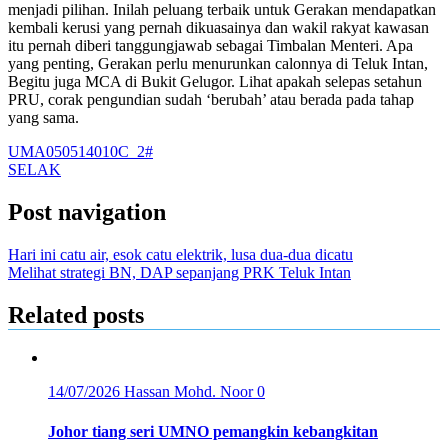
menjadi pilihan. Inilah peluang terbaik untuk Gerakan mendapatkan
kembali kerusi yang pernah dikuasainya dan wakil rakyat kawasan
itu pernah diberi tanggungjawab sebagai Timbalan Menteri. Apa
yang penting, Gerakan perlu menurunkan calonnya di Teluk Intan,
Begitu juga MCA di Bukit Gelugor. Lihat apakah selepas setahun
PRU, corak pengundian sudah ‘berubah’ atau berada pada tahap
yang sama.
UMA050514010C_2#
SELAK
Post navigation
Hari ini catu air, esok catu elektrik, lusa dua-dua dicatu
Melihat strategi BN, DAP sepanjang PRK Teluk Intan
Related posts
14/07/2026
Hassan Mohd. Noor
0
Johor tiang seri UMNO pemangkin kebangkitan