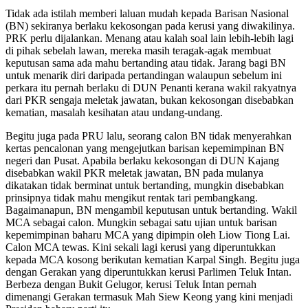
Tidak ada istilah memberi laluan mudah kepada Barisan Nasional
(BN) sekiranya berlaku kekosongan pada kerusi yang diwakilinya.
PRK perlu dijalankan. Menang atau kalah soal lain lebih-lebih lagi
di pihak sebelah lawan, mereka masih teragak-agak membuat
keputusan sama ada mahu bertanding atau tidak. Jarang bagi BN
untuk menarik diri daripada pertandingan walaupun sebelum ini
perkara itu pernah berlaku di DUN Penanti kerana wakil rakyatnya
dari PKR sengaja meletak jawatan, bukan kekosongan disebabkan
kematian, masalah kesihatan atau undang-undang.
Begitu juga pada PRU lalu, seorang calon BN tidak menyerahkan
kertas pencalonan yang mengejutkan barisan kepemimpinan BN
negeri dan Pusat. Apabila berlaku kekosongan di DUN Kajang
disebabkan wakil PKR meletak jawatan, BN pada mulanya
dikatakan tidak berminat untuk bertanding, mungkin disebabkan
prinsipnya tidak mahu mengikut rentak tari pembangkang.
Bagaimanapun, BN mengambil keputusan untuk bertanding. Wakil
MCA sebagai calon. Mungkin sebagai satu ujian untuk barisan
kepemimpinan baharu MCA yang dipimpin oleh Liow Tiong Lai.
Calon MCA tewas. Kini sekali lagi kerusi yang diperuntukkan
kepada MCA kosong berikutan kematian Karpal Singh. Begitu juga
dengan Gerakan yang diperuntukkan kerusi Parlimen Teluk Intan.
Berbeza dengan Bukit Gelugor, kerusi Teluk Intan pernah
dimenangi Gerakan termasuk Mah Siew Keong yang kini menjadi