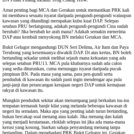
Amat penting bagi MCA dan Gerakan untuk memastikan PRK kali
ini membawa sesuatu isyarat daripada pengundi-pengundi walaupun
kawasan yang ditandingi merupakan kubu kuat DAP. Selepas
setahun PRU berlangsung, adakah pengundi-pengundi Cina sudah
berubah? Jika berubah ke arah mana? Adakah semakin menerima
DAP atau kembali menyokong BN melalui Gerakan dan MCA.
Bukit Gelugor mengandungi DUN Seri Delima, Air Itam dan Paya
Terubong yang kesemuanya diwakili DAP. Di atas kertas, BN boleh
bertanding sekadar untuk melihat sejauh mana kekuatan yang ada
selepas setahun PRU13. MCA pula khabarnya sudah ada calon
yang sedia diturunkan, cuma menunggu isyarat daripada pucuk
pimpinan BN. Pada masa yang sama, para pen-gundi serta
penduduk di kawasan itu sudah pasti ingin mendengar apa pula
janji-janji dan perancangan kerajaan negeri DAP untuk kemajuan
rakyat di kawasan itu.
Mungkin penduduk sekitar akan menumpang janji berkaitan isu-isu
tempatan termasuk banjir kilat yang melanda beberapa kawasan di
negeri itu semalam. Maka apa yang penting ialah turun bertanding,
bukan bercakap soal menang atau kalah. Jika menang dan kalah
yang menjadi keutamaan, eloklah selepas ini jika ada mana-mana
kerusi yang kosong, biarkan sahaja penyandang menang tanpa
bertanding. Dalam menghadapi PRK Bukit Gelugor ini, Gerakan