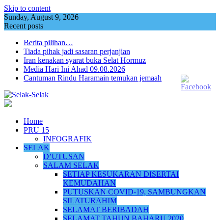
Skip to content
Sunday, August 9, 2026
Recent posts
Berita pilihan…
Tiada pihak jadi sasaran perjanjian
Iran kenakan syarat buka Selat Hormuz
Media Hari Ini Ahad 09.08.2026
Cantuman Rindu Haramain temukan jemaah
Home
PRU 15
INFOGRAFIK
SELAK
D’UTUSAN
SALAM SELAK
SETIAP KESUKARAN DISERTAI
KEMUDAHAN
PUTUSKAN COVID-19, SAMBUNGKAN
SILATURAHIM
SELAMAT BERIBADAH
SELAMAT TAHUN BAHARU 2020