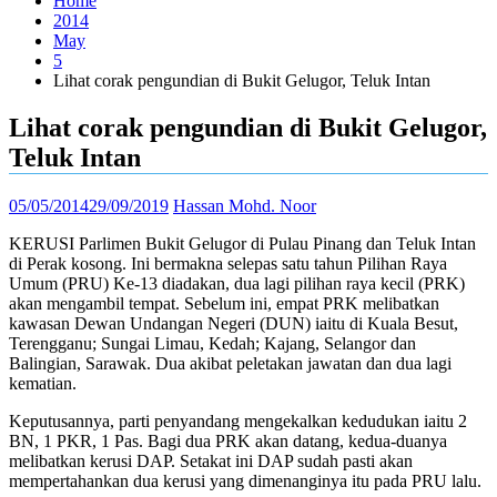
Home
2014
May
5
Lihat corak pengundian di Bukit Gelugor, Teluk Intan
Lihat corak pengundian di Bukit Gelugor,
Teluk Intan
05/05/2014
29/09/2019
Hassan Mohd. Noor
KERUSI Parlimen Bukit Gelugor di Pulau Pinang dan Teluk Intan
di Perak kosong. Ini bermakna selepas satu tahun Pilihan Raya
Umum (PRU) Ke-13 diadakan, dua lagi pilihan raya kecil (PRK)
akan mengambil tempat. Sebelum ini, empat PRK melibatkan
kawasan Dewan Undangan Negeri (DUN) iaitu di Kuala Besut,
Terengganu; Sungai Limau, Kedah; Kajang, Selangor dan
Balingian, Sarawak. Dua akibat peletakan jawatan dan dua lagi
kematian.
Keputusannya, parti penyandang mengekalkan kedudukan iaitu 2
BN, 1 PKR, 1 Pas. Bagi dua PRK akan datang, kedua-duanya
melibatkan kerusi DAP. Setakat ini DAP sudah pasti akan
mempertahankan dua kerusi yang dimenanginya itu pada PRU lalu.