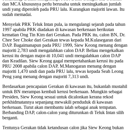
dan MCA khususnya perlu berusaha untuk meningkatkan jumlah
undi yang diperoleh pada PRU lalu. Kurangkan majoriti lawan. Itu
sudah memadai.
Menyelak PRK Teluk Intan pula, ia mengulangi sejarah pada tahun
1997 apabila PRK diadakan di kawasan berkenaan berikutan
kematian Ong Tin Kim dari Gerakan. Pada PRK itu, calon BN, Dr.
Chee See Choke dari Gerakan tewas kepada M.Kulasegaran dari
DAP. Bagaimanapun pada PRU 1999, Siew Keong menang dengan
majoriti 2,783 undi mengalahkan calon DAP. Beliau mengekalkan
kerusi itu dengan major-iti 10,041 undi mengalahkan calon DAP
dan Keadilan. Siew Keong gagal mempertahankan kerusi itu pada
PRU 2008 apabila calon DAP, M.Manogaran menang dengan
majoriti 1,470 undi dan pada PRU lalu, tewas kepada Seah Leong
Peng yang menang dengan majoriti 7,313 undi.
Berdasarkan pencapaian Gerakan di kawasan itu, bukanlah mustahil
untuk BN merampas kembali kerusi berkenaan. Mungkin sebagai
Presiden, Siew Keong sesuai untuk dicalonkan kerana rekod
perkhidmatannya sepanjang mewakili penduduk di kawasan
berkenaan. Turut akan membantu ialah sebagai anak tempatan.
Berbanding DAP, calon-calon yang diturunkan di Teluk Intan silih
berganti.
Tentunya Gerakan tidak ketandusan calon jika Siew Keong bukan