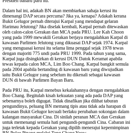
Presiden baharu parti itu.
Dalam hal ini, adakah BN akan membiarkan sahaja kerusi itu
dimenangi DAP secara percuma? Jika ya, kenapa? Adakah kerana
Bukit Gelugor pernah diterajui Karpal yang mendapat gelaran
Harimau Jelutong? Jika diselak kembali, Karpal pernah ditewaskan
oleh calon-calon Gerakan dan MCA pada PRU. Lee Kah Choon
yang pada 1999 mewakili Gerakan berjaya mengalahkan Karpal di
kawasan Parlimen Jelutong yang dikuasai DAP sejak 1974. Karpal
yang menguasai kerusi itu selama lima penggal sejak 1978 tewas
dengan majoriti 775 undi pada PRU 1999. Pada tahun yang sama,
Karpal juga disingkirkan di kerusi DUN Datok Keramat apabila
tewas kepada calon MCA, Lim Boo Chang. Karpal bangkit semula
pada 2004 apabila bertanding di kawasan baru yang diwujudkan
iaitu Bukit Gelugor yang sebelum itu dikenali sebagai kawasan
DUN di bawah Parlimen Bayan Baru.
Pada PRU itu, Karpal menebus kekalahannya dengan mengalahkan
Boo Chang. Begitulah kisah kekuatan yang ada pada DAP yang
sebenarnya boleh digugat. Tidak dinafikan jika dilihat taburan
pengundinya, peluang BN memang tipis atau tidak ada harapan di
kawasan Bukit Gelugor kecuali berlaku perubahan sokongan dalam
kalangan masyarakat Cina. Di sinilah peranan MCA dan Gerakan
untuk memenangi semula hati pengundi-pengundi Cina. Cabaran ini
juga terletak kepada Gerakan yang dipilih menerajui kepemimpinan
BN Pulau Pinang melalui Teng Chang Yeow.